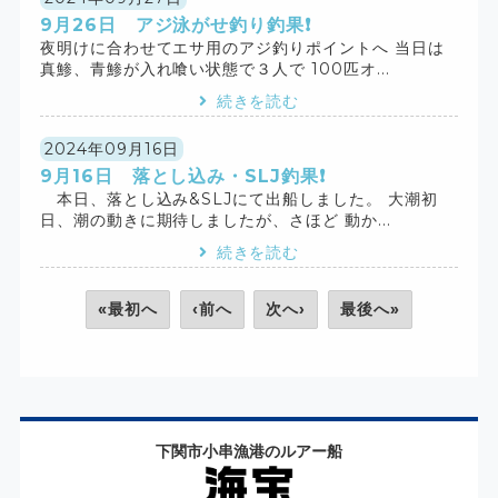
9月26日 アジ泳がせ釣り釣果❗️
夜明けに合わせてエサ用のアジ釣りポイントへ 当日は
真鯵、青鯵が入れ喰い状態で３人で 100匹オ...
続きを読む
2024年09月16日
9月16日 落とし込み・SLJ釣果❗️
本日、落とし込み&SLJにて出船しました。 大潮初
日、潮の動きに期待しましたが、さほど 動か...
続きを読む
«最初へ
‹前へ
次へ›
最後へ»
下関市小串漁港のルアー船