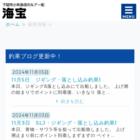
遊漁船 海宝｜オフショ
MENU
ホーム
≫ 最新情報 ≫
ホーム
釣果報告
釣果ブログ更新中！
初めての方へ
ご案内
2024年11月05日
11月5日 ジギング・落とし込み釣果❗️
本日、ジギング&落とし込みにて出船しました。 上げ潮
船長・船舶紹介
の始まりでポイントに到着後、いきなり 落と...
続きを読む
2024年11月03日
11月3日 SLJ・ジギング・落とし込み釣果❗️
本日、青物・サワラ等を狙って出船致しました。 上げ
潮止まり前にポイント到着しまずまずの ベイト...