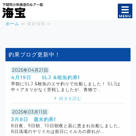
遊漁船 海宝｜オフショ
MENU
ホーム
≫ 最新情報 ≫
ホーム
釣果報告
釣果ブログ更新中！
初めての方へ
ご案内
2025年04月21日
4月19日 SLJ &根魚釣果❗️
早朝にSLJ &根魚のエサ釣りで出船しました！ SLJは
船長・船舶紹介
中々アタリがなく苦戦しましたが、青物で...
続きを読む
2025年03月11日
3月8日 週末釣果❗️
8日夜、9日朝、10日朝夜と凪に恵まれ出船しました。
8日浅場のヤリイカは前日にイルカの群れが...