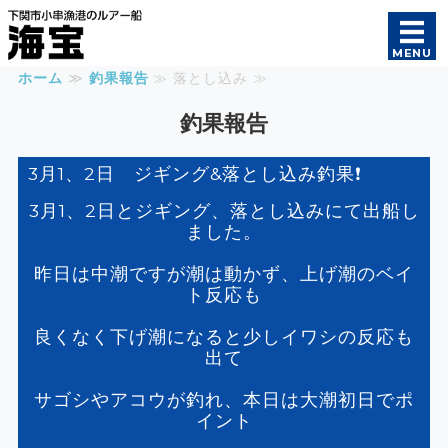
遊漁船 海宝｜オフショ
MENU
ホーム
≫
釣果報告
≫ 落とし込み ≫
ホーム
釣果報告
釣果報告
3月1、2日 ジギング&落とし込み釣果❗️
初めての方へ
3月1、2日とジギング、落とし込みにて出船し
ました。
ご案内
昨日は中潮ですが潮は動かず、上げ潮のベイ
船長・船舶紹介
ト反応も
良くなく下げ潮になると少しイワシの反応も
出て
サゴシやアコウが釣れ、本日は大潮初日でポ
イント