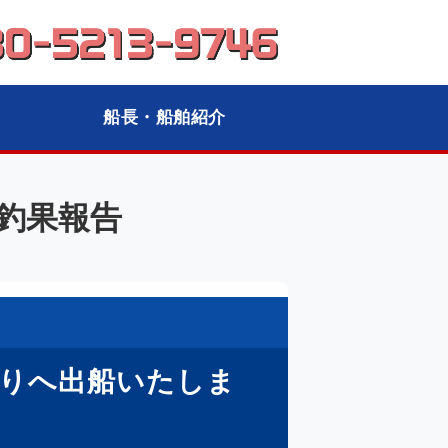
下関市小串漁港
船長・船舶紹介
：釣果報告
釣りへ出船いたしま