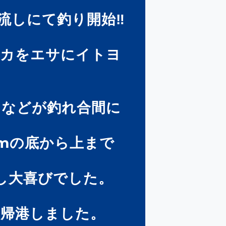
流しにて釣り開始‼️
イカをエサにイトヨ
イなどが釣れ合間に
mの底から上まで
し大喜びでした。
し帰港しました。