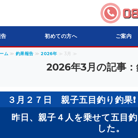
船 海宝｜オフショアフィッシングなら｜
報告
初めての方へ
ご案内
ーム
≫
釣果報告
≫
2026年
≫ 3月 ≫
2026年3月の記事
３月２７日 親子五目釣り釣果❗️
昨日、親子４人を乗せて五目
した。