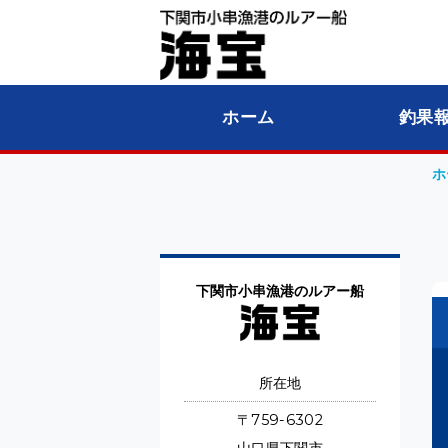
遊漁
ホーム
釣果
ホ
下関市小串漁港のルアー船
所在地
〒759-6302