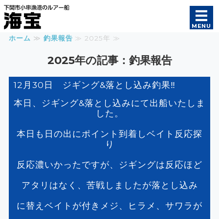
遊漁船 海宝｜オフショ
MENU
ホーム
≫
釣果報告
≫ 2025年 ≫
ホーム
2025年の記事：釣果報告
釣果報告
12月30日 ジギング&落とし込み釣果‼️
初めての方へ
本日、ジギング&落とし込みにて出船いたしま
した。
ご案内
本日も日の出にポイント到着しベイト反応探
船長・船舶紹介
り
反応濃いかったですが、ジギングは反応ほど
アタリはなく、苦戦しましたが落とし込み
に替えベイトが付きメジ、ヒラメ、サワラが