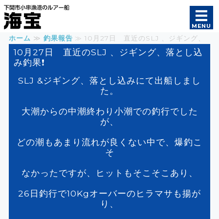
遊漁船 海宝｜オフショ
MENU
ホーム
≫
釣果報告
≫ 10月27日 直近のSLJ 、ジギング、
ホーム
落とし込み釣果❗️ ≫
10月27日 直近のSLJ 、ジギング、落とし込
み釣果❗️
釣果報告
SLJ &ジギング、落とし込みにて出船しまし
初めての方へ
た。
大潮からの中潮終わり小潮での釣行でした
ご案内
が、
船長・船舶紹介
どの潮もあまり流れが良くない中で、爆釣こ
そ
なかったですが、ヒットもそこそこあり、
26日釣行で10Kgオーバーのヒラマサも揚が
り、